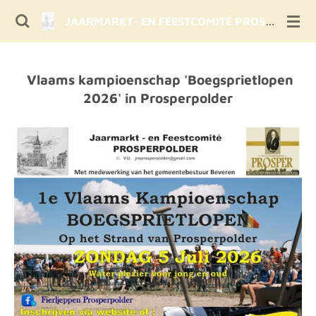
Ga
JAARMARKT- EN FEESTCOMITÉ PROSPERPOLDER
direct
naar
de
Vlaams kampioenschap 'Boegsprietlopen
hoofdinhoud
2026' in Prosperpolder